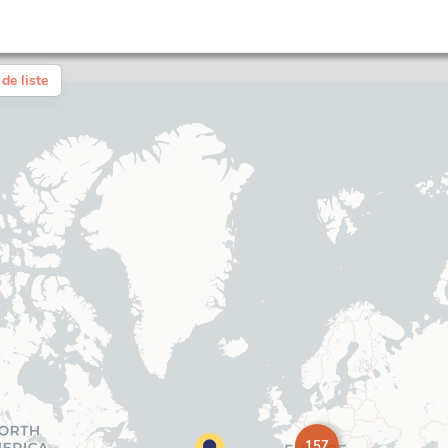
de liste
157